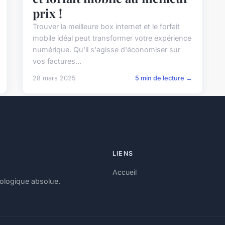
prix !
Trouver la meilleure box internet et le forfait
mobile idéal peut transformer votre expérience
numérique. Qu'il s'agisse d'économiser sur
vos factures...
28 mars 2025
5 min de lecture →
LIENS
Accueil
nologique absolue.