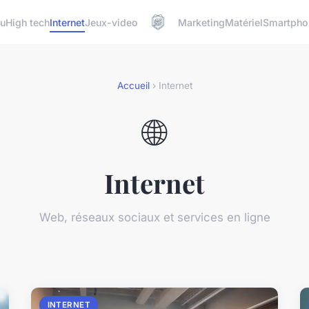
u
High tech
Internet
Jeux-video
Marketing
Matériel
Smartpho
Accueil
› Internet
🌐
Internet
Web, réseaux sociaux et services en ligne
INTERNET