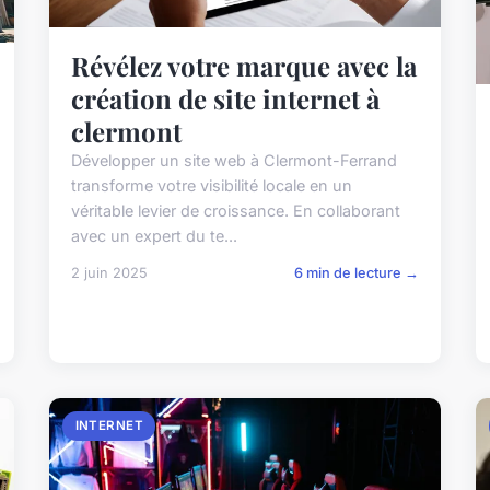
Révélez votre marque avec la
création de site internet à
clermont
Développer un site web à Clermont-Ferrand
transforme votre visibilité locale en un
véritable levier de croissance. En collaborant
avec un expert du te...
2 juin 2025
6 min de lecture →
INTERNET