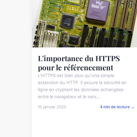
L'importance du HTTPS
pour le référencement
L'HTTPS est bien plus qu'une simple
extension du HTTP. Il assure la sécurité en
ligne en cryptant les données échangées
entre le navigateur et le serv...
15 janvier 2025
4 min de lecture →