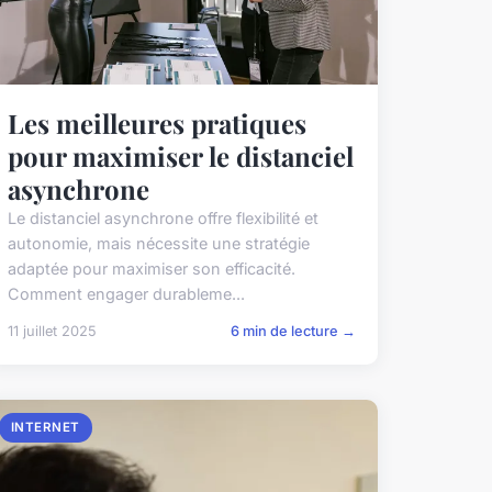
Les meilleures pratiques
pour maximiser le distanciel
asynchrone
Le distanciel asynchrone offre flexibilité et
autonomie, mais nécessite une stratégie
adaptée pour maximiser son efficacité.
Comment engager durableme...
11 juillet 2025
6 min de lecture →
INTERNET