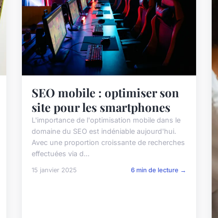
SEO mobile : optimiser son
site pour les smartphones
L'importance de l'optimisation mobile dans le
domaine du SEO est indéniable aujourd'hui.
Avec une proportion croissante de recherches
effectuées via d...
15 janvier 2025
6 min de lecture →