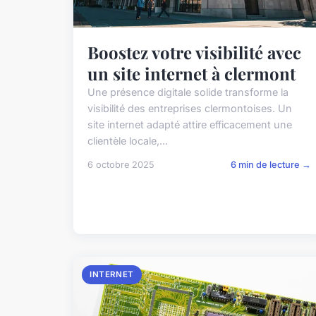
Boostez votre visibilité avec
un site internet à clermont
Une présence digitale solide transforme la
visibilité des entreprises clermontoises. Un
site internet adapté attire efficacement une
clientèle locale,...
6 octobre 2025
6 min de lecture →
INTERNET