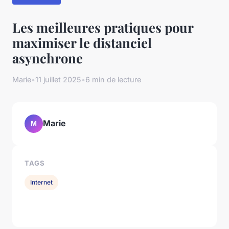
Les meilleures pratiques pour
maximiser le distanciel
asynchrone
Marie
•
11 juillet 2025
•
6 min de lecture
Marie
M
TAGS
Internet