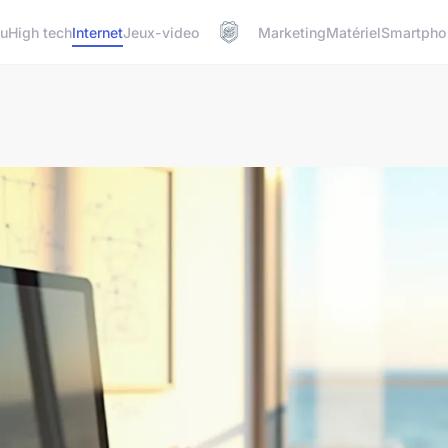
u
High tech
Internet
Jeux-video
Marketing
Matériel
Smartpho