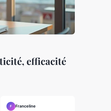
icité, efficacité
Franceline
F