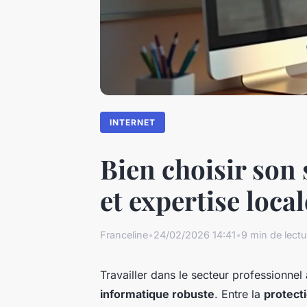
INTERNET
Bien choisir son s
et expertise local
Franceline
•
24/02/2026 14:41
•
9 min de lectu
Travailler dans le secteur professionnel
informatique robuste
. Entre la
protect