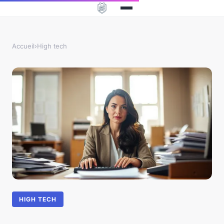
Accueil
›
High tech
HIGH TECH