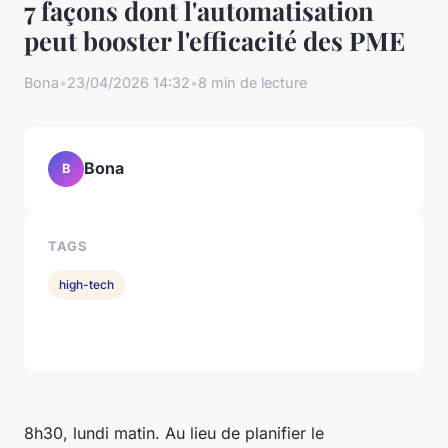
7 façons dont l'automatisation
peut booster l'efficacité des PME
Bona
•
23/04/2026 14:32
•
8 min de lecture
Bona
B
TAGS
high-tech
8h30, lundi matin. Au lieu de planifier le