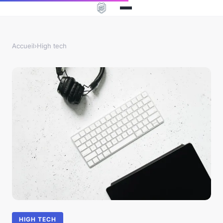
Accueil
›
High tech
HIGH TECH