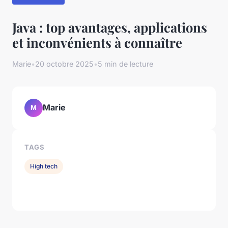
Java : top avantages, applications
et inconvénients à connaître
Marie
•
20 octobre 2025
•
5 min de lecture
Marie
M
TAGS
High tech